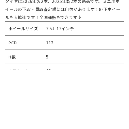
タイヤは2026年製2本、2025年製2本の新品です。ミニ用ホ
イールの下取・買取査定額には自信があります！純正ホイー
ルも大歓迎です！全国通販もできます♪
ホイールサイズ
7.5J-17インチ
PCD
112
H数
5
オフセット
48
ロードストーンユーロビズSP04 新品
タイヤ名
タイヤ
タイヤサイズ
205/45R17
99,000
価格
￥
（税込）