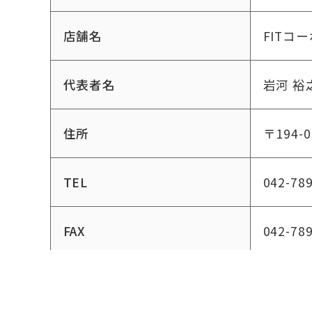
店舗名
FITコ
代表者名
岩河 裕
住所
〒194-
TEL
042-78
FAX
042-78
メールアドレス
fit＠netf