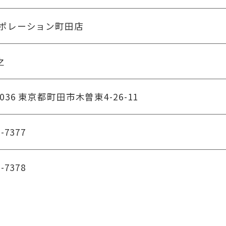
ーポレーション町田店
之
0036
東京都町田市木曽東4-26-11
9-7377
9-7378
it.co.jp