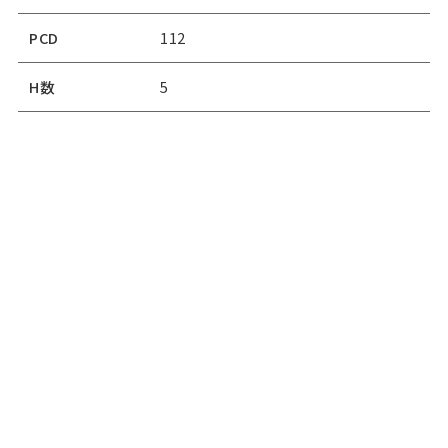
PCD
112
H数
5
オフセット
51
タイヤ名
コンチネンタルノースコンタクト6
タイヤサイズ
225/50R18
88,000
価格
￥
（税込）
適合車種
ミニクロスオーバー（F60）
この商品についてお問い合わせ