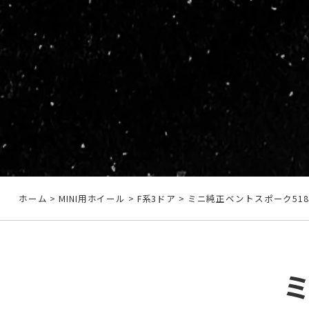
ホーム
>
MINI用ホイール
>
F系3ドア
>
ミニ純正ベントスポーク518
ミ