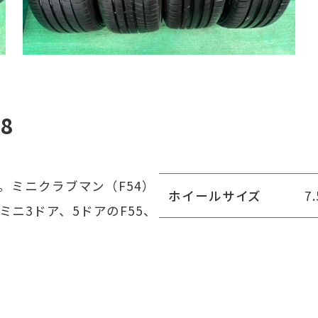
8
。ミニクラブマン（F54）
ホイールサイズ
7
ニ3ドア、5ドアのF55、
クーパーSDもOKです！写真
PCD
1
たキズはなく塗装の艶もあ
H数
5
イズは一緒ですが銘柄が2
20年製で残溝は約8/6ｍｍ