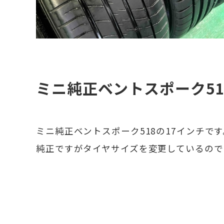
ミニ純正ベントスポーク51
ミニ純正ベントスポーク518の17インチです
純正ですがタイヤサイズを変更しているのでミ
F56、F57など装着できます。クーパーS、
のようなリムキズがありますが他に目立っ
り全体的にきれいなセットです。タイヤはサ
本、2本で違います。タイヤは2025年製、20