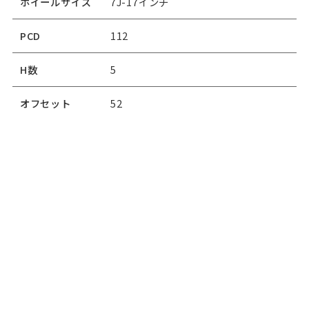
ホイールサイズ
7J-17インチ
PCD
112
H数
5
オフセット
52
ミシュランXアイススノー（スタッドレ
タイヤ名
ス）
タイヤサイズ
225/55R17
88,000
価格
￥
（税込）
適合車種
ミニクロスオーバー（F60）