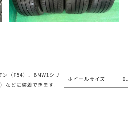
ン（F54）、BMW1シリ
ホイールサイズ
6
44）などに装着できます。
がBMW純正センターキャ
PCD
1
ボルトが使用できます。写
H数
5
ックのホイールはお洒落度
ですよ！タイヤは2018