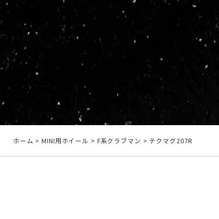
ホーム
>
MINI用ホイール
>
F系クラブマン
>
テクマグ207R