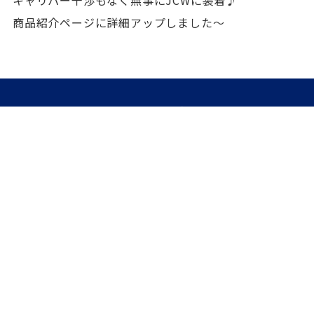
商品紹介ページに詳細アップしました～
ホーム
お知らせ
MINI用ホイール
店舗情報
MINIフォトガレージ
お買物ガイド
お問い合わせ
サイトマップ
プライバシーポリシ
ー
MINI用ホイール専門店
FITコーポレーション町田店
東京都公安委員会 第308841408885号
神奈川県公安委員会 第452740002347号