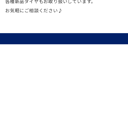
各種新品タイヤもお取り扱いしています。
お気軽にご相談ください♪
ホーム
お知らせ
MINI用ホイール
店舗情報
MINIフォトガレージ
お買物ガイド
お問い合わせ
サイトマップ
プライバシーポリシ
ー
MINI用ホイール専門店
FITコーポレーション町田店
東京都公安委員会 第308841408885号
神奈川県公安委員会 第452740002347号